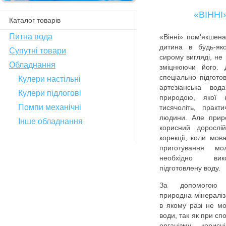
«ВІНН
Каталог товарів
Питна вода
«Вінні» пом'якшен
дитина в будь-як
Супутні товари
сирому вигляді, не 
Обладнання
зміцнюючи його.
спеціально підгото
Кулери настільні
артезіанська вод
Кулери підлогові
природою, якої 
Помпи механічні
тисячоліть, практ
людини. Але приро
Інше обладнання
корисний дорослій
корекції, коли мо
приготування м
необхідно вико
підготовлену воду.
За допомогою с
природна мінераліз
в якому разі не м
води, так як при сп
організму корис